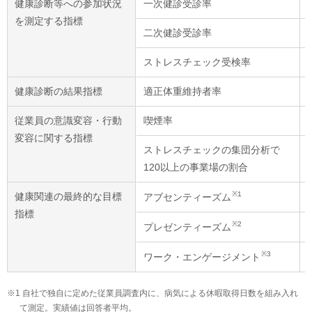
健康診断等への参加状況
健康診断等への参加状況
一次健診受診率
一次健診受診率
を測定する指標
を測定する指標
二次健診受診率
二次健診受診率
ストレスチェック受検率
ストレスチェック受検率
健康診断の結果指標
健康診断の結果指標
適正体重維持者率
適正体重維持者率
従業員の意識変容・行動
従業員の意識変容・行動
喫煙率
喫煙率
変容に関する指標
変容に関する指標
ストレスチェックの集団分析で
ストレスチェックの集団分析で
120以上の事業場の割合
120以上の事業場の割合
※1
※1
健康関連の最終的な目標
健康関連の最終的な目標
アブセンティーズム
アブセンティーズム
指標
指標
※2
※2
プレゼンティーズム
プレゼンティーズム
※3
※3
ワーク・エンゲージメント
ワーク・エンゲージメント
※1 自社で独自に定めた従業員調査内に、病気による休暇取得日数を組み入れ
て測定。実績値は回答者平均。