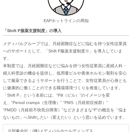
EAPホットラインの周知
「Shift P服薬支援制度」の導入
メディパルグループでは、月経困難症などに悩むを持つ女性従業員
へのサポートとして、「Shift P服薬支援制度※」を導入していま
す。
本制度では、月経困難症などに悩みを持つ女性従業員に産婦人科・
婦人科受診の機会を提供し、低用量ピルや黄体ホルモン製剤を安心
して服薬できるようサポートを行うことで、女性従業員が心身とも
に健康的に働くことのできる職場環境づくりを推進しています。
「Shift P」という名前には、“Pill（ピル）”のイメージを変
え、“Period cramps（生理痛）” “PMS（月経前症候群）”
“PMDD（月経前不快気分障害）”などさまざまな“P”の概念を「悩ま
ないもの」へShiftしたい（変えたい）という思いを込めています。
※対象会社：
(株)メディパルホールディングス、