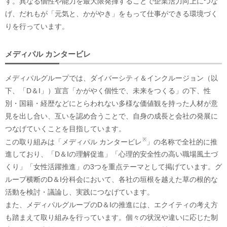
す。異なる個性や能力を最大限発揮することで企業活力向上につな
げ、だれもが「元気と、かがやき」をもって仕事ができる環境づく
りを行っています。
メディパル カンタービレ
メディパルグループでは、ダイバーシティ＆インクルージョン（以
下、「D＆I」）宣言「かがやく個性で、未来をつくる」の下、性
別・国籍・経歴などにとらわれない多様な価値観を持った人材が意
見を出し合い、互いを認め合うことで、自身の成長と会社の発展に
つなげていくことを目指しています。
※
この取り組みは「メディパル カンタービレ
」の名称で全社的に推
進しており、「D＆Iの理解促進」「心理的安全性の高い職場風土づ
くり」「女性活躍推進」の3つを重点テーマとして掲げています。グ
ループ横断のD＆I分科会において、各社の垣根を越えた草の根的な
活動を検討・議論し、実践につなげています。
また、メディパルグループのD＆Iの推進には、エクイティの考え方
も踏まえて取り組みを行っています。個々の状況や違いに応じた制