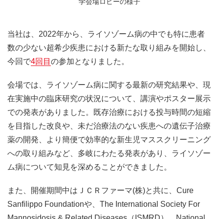
学会場ロビーの様子
当社は、2022年から、ライソゾーム病の中でも特に患者
数の少ない超希少疾患における新たな取り組みを開始し、
今回で
4回目
の参加となりました。
会場では、ライソゾーム病に関する最新の研究結果や、現
在実施中の臨床研究の状況について、講演やポスター展示
での発表がありました。既存治療における投与時間の短縮
を目指した改良や、未だ治療法のない疾患への遺伝子治療
薬の開発、より簡便で効率的な新生児マススクリーニング
への取り組みなど、多岐にわたる発表があり、ライソゾー
ム病について知見を深めることができました。
また、開催期間中はＪＣＲファーマ(株)と共に、Cure
Sanfilippo Foundationや、The International Society For
Mannosidosis & Related Diseases（ISMRD）、National