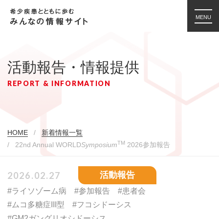
MENU
活動報告・情報提供
REPORT & INFORMATION
HOME
新着情報一覧
TM
22nd Annual WORLD
Symposium
2026参加報告
2026.02.27
活動報告
#ライソゾーム病
#参加報告
#患者会
#ムコ多糖症III型
#フコシドーシス
#GM2ガングリオシドーシス