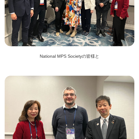
National MPS Societyの皆様と